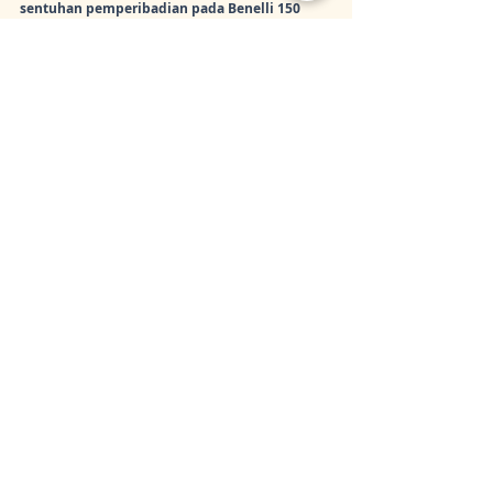
sentuhan pemperibadian pada Benelli 150 
anda. Jadi, warna manakah yang akan anda 
pilih untuk menunggang dengan bergaya?
Siaran Terkini
Lihat Semua