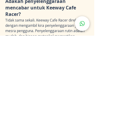
Adakah penyelenggaraan 
mencabar untuk Keeway Cafe 
Racer?
Tidak sama sekali. Keeway Cafe Racer direka 
dengan mengambil kira penyelenggaraan yang 
mesra pengguna. Penyelenggaraan rutin adalah 
mudah, dan binaan motosikal memastikan 
ketahanan, meminimumkan keperluan untuk 
pembaikan yang kerap.
Bolehkah Keeway Cafe Racer 
digunakan untuk perjalanan 
harian?
Ya, pengendalian lincah dan kecekapan bahan api 
menjadikan Keeway Cafe Racer pilihan yang 
sangat baik untuk perjalanan harian. Meluncur 
melalui lalu lintas dengan mudah dan tiba di 
destinasi anda dengan bergaya.
Kesimpulan
Kesimpulannya, 
Keeway Cafe Racer bukan 
sekadar motosikal;
 ia adalah kenyataan abadi, 
gabungan prestasi retro bergaya dan 
kontemporari. Daripada reka bentuk yang 