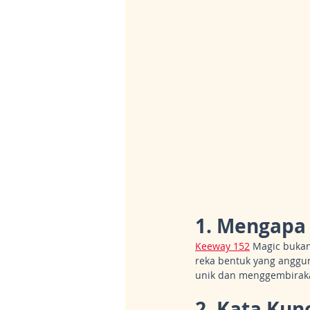
1. Mengapa 
Keeway 152
 Magic buka
reka bentuk yang anggun
unik dan menggembirakan
2. Kata Kun