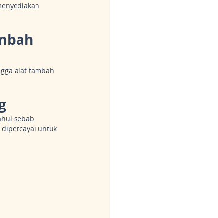
menyediakan 
ambah 
ngga alat tambah 
g
ahui sebab 
 dipercayai untuk 