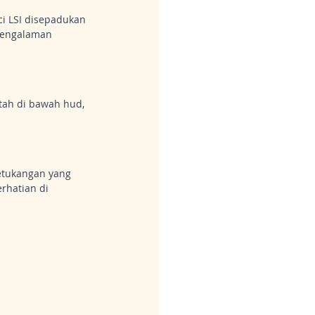
i LSI disepadukan 
pengalaman 
tah di bawah hud, 
ketukangan yang 
rhatian di 