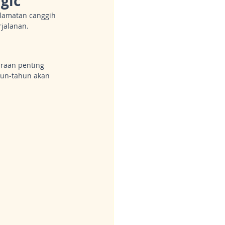
gic
elamatan canggih 
jalanan.
raan penting 
un-tahun akan 