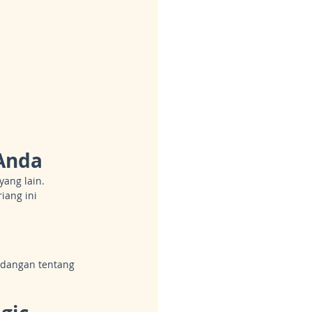
Anda
ang lain. 
ang ini 
ndangan tentang 