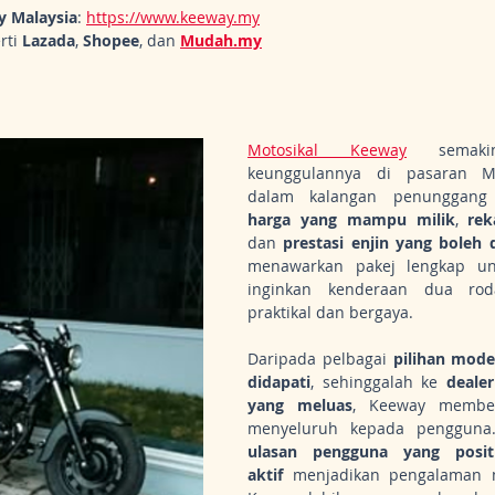
y Malaysia
: 
https://www.keeway.my
rti 
Lazada
, 
Shopee
, dan 
Mudah.my
n
Motosikal Keeway
 semakin
keunggulannya di pasaran Mal
harga yang mampu milik
, 
re
dan 
prestasi enjin yang boleh 
menawarkan pakej lengkap un
inginkan kenderaan dua rod
praktikal dan bergaya.
Daripada pelbagai 
pilihan mode
didapati
, sehinggalah ke 
dealer
yang meluas
, Keeway member
ulasan pengguna yang positi
aktif
 menjadikan pengalaman me