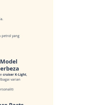
a.
petrol yang 
 Model 
Berbeza
ke 
cruiser K-Light
, 
lbagai varian 
sonaliti 
re Parts 