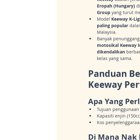
Eropah (Hungary)
 d
Group
 yang turut me
Model 
Keeway K-Lig
paling popular
 dala
Malaysia.
Banyak penunggang
motosikal Keeway l
dikendalikan
 berba
kelas yang sama.
Panduan Bel
Keeway Pe
Apa Yang Per
Tujuan penggunaan (
Kapasiti enjin (150cc
Kos penyelenggaraa
Di Mana Nak B