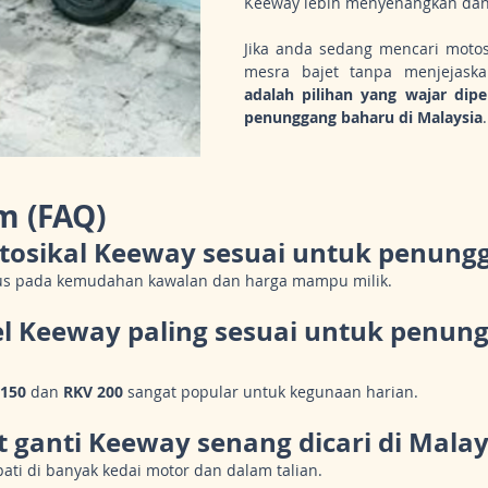
Keeway lebih menyenangkan dan
Jika anda sedang mencari motos
mesra bajet tanpa menjejaskan
adalah pilihan yang wajar dipe
penunggang baharu di Malaysia
.
m (FAQ)
tosikal Keeway sesuai untuk penung
okus pada kemudahan kawalan dan harga mampu milik.
l Keeway paling sesuai untuk penun
 150
 dan 
RKV 200
 sangat popular untuk kegunaan harian.
t ganti Keeway senang dicari di Malay
apati di banyak kedai motor dan dalam talian.