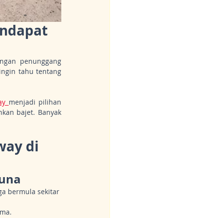
ndapat 
angan penunggang 
, atau hanya ingin tahu tentang 
ay 
menjadi pilihan 
an bajet. Banyak 
ay di 
guna
a bermula sekitar 
ama.