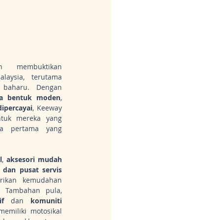
 membuktikan 
aysia, terutama 
dalam kalangan penunggang baharu. Dengan 
ka bentuk moden
, 
dipercayai
, Keeway 
tuk mereka yang 
a pertama yang 
l
, 
aksesori mudah 
 dan pusat servis 
ikan kemudahan 
menyeluruh kepada pengguna. Tambahan pula, 
f
 dan 
komuniti 
miliki motosikal 