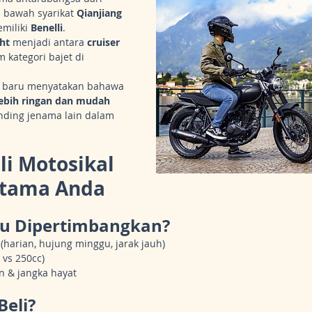
i bawah syarikat 
Qianjiang 
miliki 
Benelli
.
ht
 menjadi antara 
cruiser 
m kategori bajet di 
 baru menyatakan bahawa 
ebih ringan dan mudah 
nding jenama lain dalam 
i Motosikal 
rtama Anda
lu Dipertimbangkan?
harian, hujung minggu, jarak jauh)
 vs 250cc)
n & jangka hayat
eli?