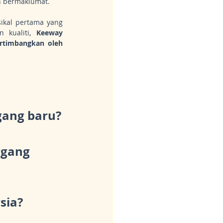
 bermaklumat.
ikal pertama yang 
 kualiti, 
Keeway 
rtimbangkan oleh 
gang baru?
ggang 
sia?