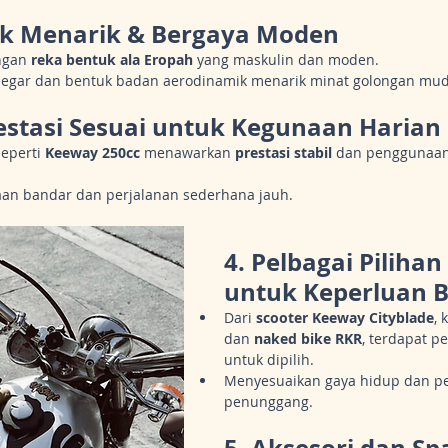
k Menarik & Bergaya Moden
ngan 
reka bentuk ala Eropah
 yang maskulin dan moden.
 segar dan bentuk badan aerodinamik menarik minat golongan mud
estasi Sesuai untuk Kegunaan Harian
eperti 
Keeway 250cc
 menawarkan 
prestasi stabil
 dan penggunaan 
aan bandar dan perjalanan sederhana jauh.
4. 
Pelbagai Pilihan
untuk Keperluan 
Dari 
scooter Keeway Cityblade
, 
dan 
naked bike RKR
, terdapat pe
untuk dipilih.
Menyesuaikan gaya hidup dan per
penunggang.
5. 
Aksesori dan Spa