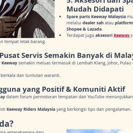
Mudah Didapati
Spare parts Keeway Malaysia
 mu
melalui 
dealer sah
 atau 
platform
Shopee & Lazada
.
Terdapat juga 
aksesori 
Keeway
s
n tempat letak barang.
Pusat Servis Semakin Banyak di Mala
r Keeway
 semakin meluas termasuk di Lembah Klang, Johor, Pulau 
berkala dan tuntutan waranti.
guna yang Positif & Komuniti Aktif
way
 dalam forum permotoran tempatan dan YouTube menunjukkan
iti 
Keeway Riders Malaysia
 yang berkongsi tips dan pengalaman.
da?
ama antarabangsa dari 