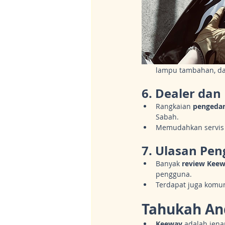
lampu tambahan, da
6. 
Dealer dan 
Rangkaian 
pengeda
Sabah.
Memudahkan servis 
7. 
Ulasan Peng
Banyak 
review Kee
pengguna.
Terdapat juga komun
Tahukah An
Keeway
 adalah jen