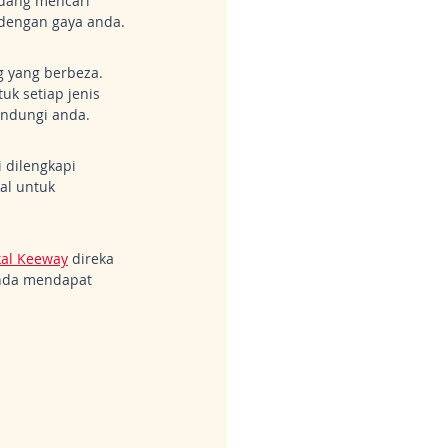
dang mencari 
 dengan gaya anda.
 yang berbeza. 
uk setiap jenis 
indungi anda.
 dilengkapi 
al untuk 
kal Keeway
 direka 
nda mendapat 