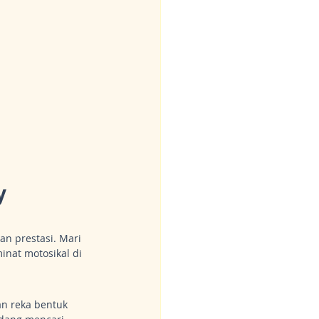
y 
n prestasi. Mari 
inat motosikal di 
n reka bentuk 