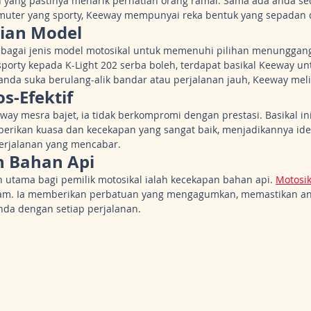
yang pastinya menarik perhatian orang ramai. Sama ada anda se
komuter yang sporty, Keeway mempunyai reka bentuk yang sepadan
aian Model
bagai jenis model motosikal untuk memenuhi pilihan menunggang
orty kepada K-Light 202 serba boleh, terdapat basikal Keeway unt
nda suka berulang-alik bandar atau perjalanan jauh, Keeway mel
os-Efektif
ay mesra bajet, ia tidak berkompromi dengan prestasi. Basikal ini
erikan kuasa dan kecekapan yang sangat baik, menjadikannya ide
perjalanan yang mencabar.
n Bahan Api
 utama bagi pemilik motosikal ialah kecekapan bahan api. 
Motosi
pam. Ia memberikan perbatuan yang mengagumkan, memastikan a
anda dengan setiap perjalanan.