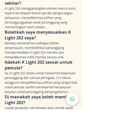
sekitar?
K Light 202 menggabungkan elemen mesra alam, 
seperti kecekapan bahan api dan pengurangan 
pelepasan, menjadikannya pilihan yang 
bertanggungjawab untuk penunggang yang 
mementingkan alam sekitar.
Bolehkah saya menyesuaikan K 
Light 202 saya?
Keeway menawarkan pelbagai pilihan 
penyesuaian, membolehkan penunggang 
memperibadikan K Light 202 mereka dan 
menjadikannya milik mereka secara unik.
Adakah K Light 202 sesuai untuk 
pemula?
Ya, K Light 202 direka untuk memenuhi keperluan 
penunggang dari semua peringkat. Ciri mesra 
pengguna menjadikannya pilihan yang sangat baik 
untuk pemula sambil menawarkan keupayaan 
lanjutan untuk penunggang berpengalaman.
Di manakah saya boleh membeli K 
Light 202?
Lawati pengedar sah Keeway atau semak tapak 
web rasmi mereka untuk mendapatkan maklumat 