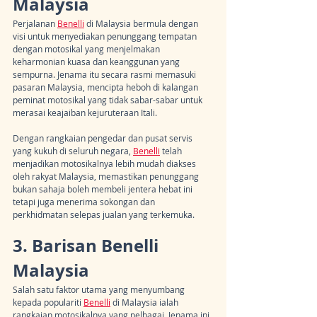
Malaysia
Perjalanan 
Benelli
 di Malaysia bermula dengan 
visi untuk menyediakan penunggang tempatan 
dengan motosikal yang menjelmakan 
keharmonian kuasa dan keanggunan yang 
sempurna. Jenama itu secara rasmi memasuki 
pasaran Malaysia, mencipta heboh di kalangan 
peminat motosikal yang tidak sabar-sabar untuk 
merasai keajaiban kejuruteraan Itali.
Dengan rangkaian pengedar dan pusat servis 
yang kukuh di seluruh negara, 
Benelli
 telah 
menjadikan motosikalnya lebih mudah diakses 
oleh rakyat Malaysia, memastikan penunggang 
bukan sahaja boleh membeli jentera hebat ini 
tetapi juga menerima sokongan dan 
perkhidmatan selepas jualan yang terkemuka.
3. Barisan Benelli 
Malaysia
Salah satu faktor utama yang menyumbang 
kepada populariti 
Benelli
 di Malaysia ialah 
rangkaian motosikalnya yang pelbagai. Jenama ini 